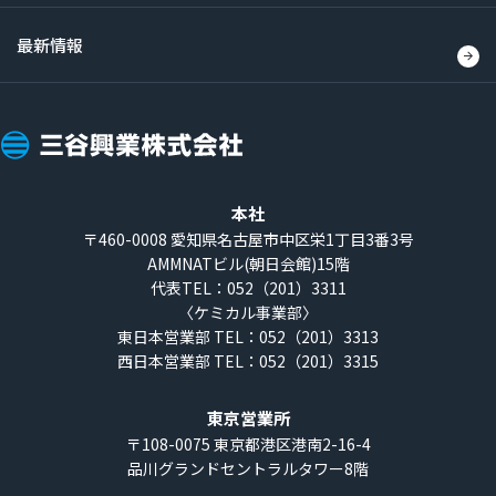
最新情報
三
谷
興
本社
業
〒460-0008
愛知県名古屋市中区栄1丁目3番3号
AMMNATビル(朝日会館)15階
株
代表TEL：052（201）3311
式
〈ケミカル事業部〉
会
東日本営業部 TEL：052（201）3313
西日本営業部 TEL：052（201）3315
社
東京営業所
〒108-0075
東京都港区港南2-16-4
品川グランドセントラルタワー8階