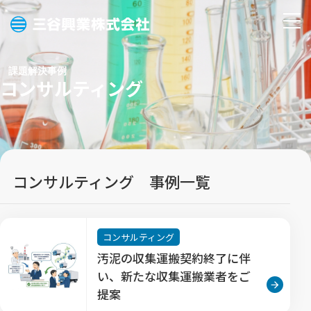
三
メ
谷
ニ
興
ュ
課題解決事例
業
コンサルティング
ー
株
を
式
開
会
く
社
コンサルティング 事例一覧
コンサルティング
汚泥の収集運搬契約終了に伴
い、新たな収集運搬業者をご
提案