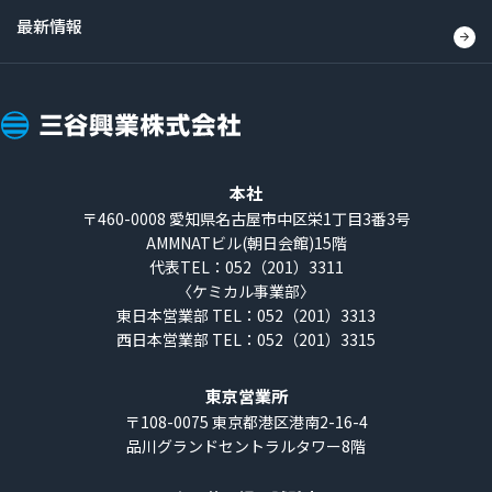
最新情報
三
谷
興
本社
業
〒460-0008
愛知県名古屋市中区栄1丁目3番3号
AMMNATビル(朝日会館)15階
株
代表TEL：052（201）3311
式
〈ケミカル事業部〉
会
東日本営業部 TEL：052（201）3313
西日本営業部 TEL：052（201）3315
社
東京営業所
〒108-0075
東京都港区港南2-16-4
品川グランドセントラルタワー8階