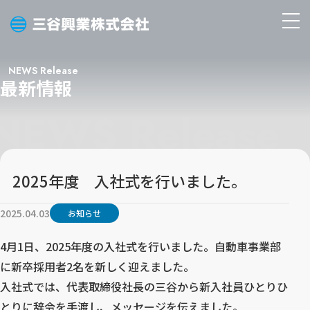
三
メ
谷
ニ
興
ュ
NEWS Release
業
最新情報
ー
株
を
式
開
会
く
社
2025年度 入社式を行いました。
2025.04.03
お知らせ
4月1日、2025年度の入社式を行いました。自動車事業部
に新卒採用者2名を新しく迎えました。
入社式では、代表取締役社長の三谷から新入社員ひとりひ
とりに辞令を手渡し、メッセージを伝えました。