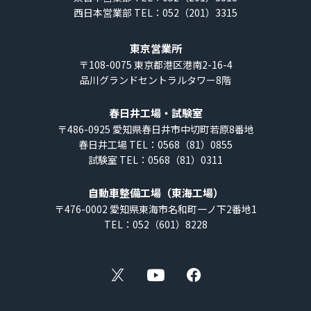
西日本営業部 TEL：052（201）3315
社
東京営業所
〒108-0075
東京都港区港南2-16-4
品川グランドセントラルタワー8階
春日井工場・試験室
〒486-0925
愛知県春日井市中切町若原8番地
春日井工場 TEL：0568（81）0855
試験室 TEL：0568（81）0311
自動車整備工場（東海工場）
〒476-0002
愛知県東海市名和町一ノ下2番地1
TEL：052（601）8228
X
YouTube
Facebook