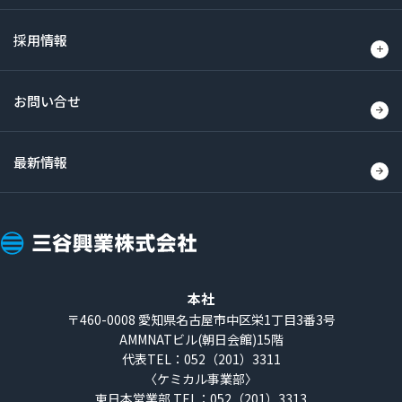
採用情報
お問い合せ
最新情報
三
谷
興
本社
業
〒460-0008
愛知県名古屋市中区栄1丁目3番3号
AMMNATビル(朝日会館)15階
株
代表TEL：052（201）3311
式
〈ケミカル事業部〉
会
東日本営業部 TEL：052（201）3313