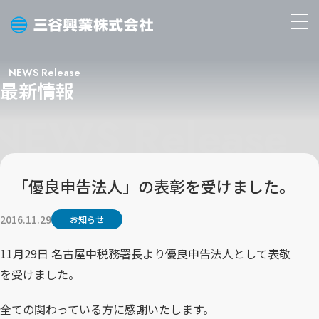
三
メ
谷
ニ
興
ュ
NEWS Release
業
最新情報
ー
株
を
式
開
会
く
社
「優良申告法人」の表彰を受けました。
2016.11.29
お知らせ
11月29日 名古屋中税務署長より優良申告法人として表敬
を受けました。
全ての関わっている方に感謝いたします。