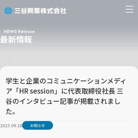
三
メ
谷
ニ
興
ュ
NEWS Release
業
最新情報
ー
株
を
式
開
会
く
社
学生と企業のコミュニケーションメディ
ア「HR session」に代表取締役社長 三
谷のインタビュー記事が掲載されまし
た。
2023.09.28
お知らせ