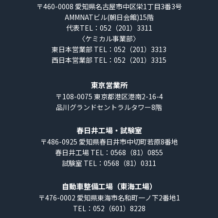
業
〒460-0008
愛知県名古屋市中区栄1丁目3番3号
AMMNATビル(朝日会館)15階
株
代表TEL：052（201）3311
式
〈ケミカル事業部〉
会
東日本営業部 TEL：052（201）3313
西日本営業部 TEL：052（201）3315
社
東京営業所
〒108-0075
東京都港区港南2-16-4
品川グランドセントラルタワー8階
春日井工場・試験室
〒486-0925
愛知県春日井市中切町若原8番地
春日井工場 TEL：0568（81）0855
試験室 TEL：0568（81）0311
自動車整備工場（東海工場）
〒476-0002
愛知県東海市名和町一ノ下2番地1
TEL：052（601）8228