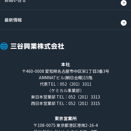
最新情報
三
谷
興
本社
業
〒460-0008
愛知県名古屋市中区栄1丁目3番3号
AMMNATビル(朝日会館)15階
株
代表TEL：052（201）3311
式
〈ケミカル事業部〉
会
東日本営業部 TEL：052（201）3313
西日本営業部 TEL：052（201）3315
社
東京営業所
〒108-0075
東京都港区港南2-16-4