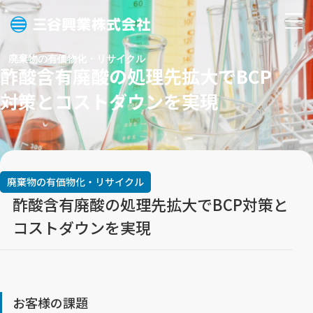
三
メ
谷
ニ
廃棄物の有価物化・リサイクル
興
酢酸含有廃酸の処理先拡大でBCP
ュ
業
ー
対策とコストダウンを実現
株
を
式
開
会
く
社
廃棄物の有価物化・リサイクル
酢酸含有廃酸の処理先拡大でBCP対策と
コストダウンを実現
お客様の課題